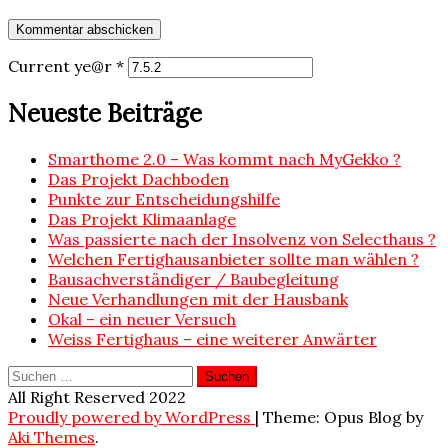
Current ye@r
*
Neueste Beiträge
Smarthome 2.0 – Was kommt nach MyGekko ?
Das Projekt Dachboden
Punkte zur Entscheidungshilfe
Das Projekt Klimaanlage
Was passierte nach der Insolvenz von Selecthaus ?
Welchen Fertighausanbieter sollte man wählen ?
Bausachverständiger / Baubegleitung
Neue Verhandlungen mit der Hausbank
Okal – ein neuer Versuch
Weiss Fertighaus – eine weiterer Anwärter
Suchen
nach:
All Right Reserved 2022
Proudly powered by WordPress
|
Theme: Opus Blog by
Aki Themes
.