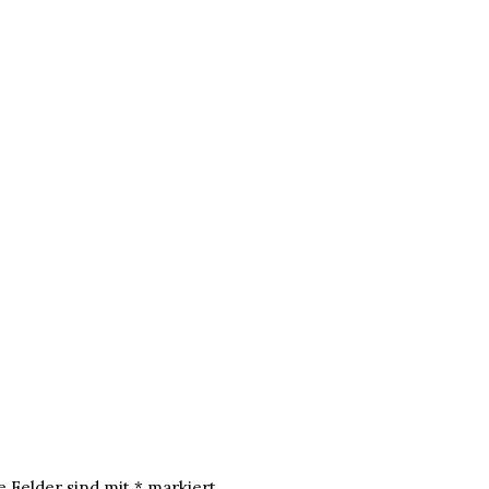
e Felder sind mit
*
markiert