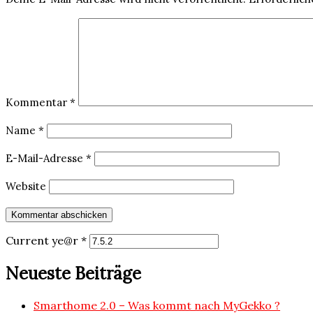
Kommentar
*
Name
*
E-Mail-Adresse
*
Website
Current ye@r
*
Neueste Beiträge
Smarthome 2.0 – Was kommt nach MyGekko ?