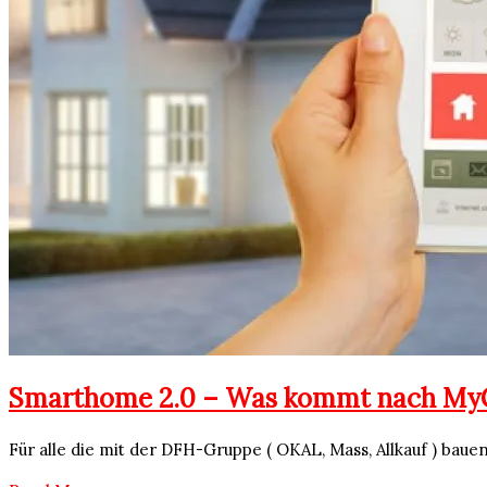
Smarthome 2.0 – Was kommt nach My
Für alle die mit der DFH-Gruppe ( OKAL, Mass, Allkauf ) ba