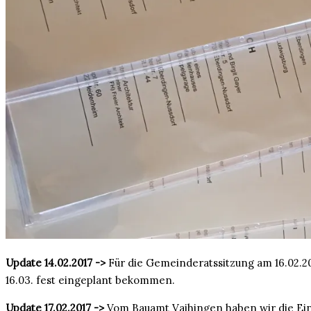
Update 14.02.2017 ->
Für die Gemeinderatssitzung am 16.02.20
16.03. fest eingeplant bekommen.
Update 17.02.2017 ->
Vom Bauamt Vaihingen haben wir die Eing